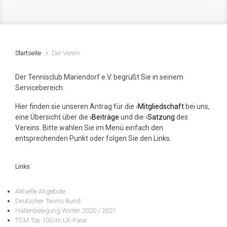
Startseite
Der Verein
Der Tennisclub Mariendorf e.V. begrüßt Sie in seinem
Servicebereich.
Hier finden sie unseren Antrag für die ›
Mitgliedschaft
bei uns,
eine Übersicht über die
›Beiträge
und die ›
Satzung
des
Vereins. Bitte wählen Sie im Menü einfach den
entsprechenden Punkt oder folgen Sie den Links.
Links
Aktuelle Angebote
Deutscher Tennis Bund
Hallenbelegung Winter 2020 / 2021
TCM Top 100 im LK-Race