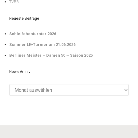
TVBB
Neueste Beiträge
Schleifchenturnier 2026
Sommer LK-Turnier am 21.06.2026
Berliner Meister – Damen 50 – Saison 2025
News Archiv
News
Archiv
evolve
theme by Theme4Press • Powered by
WordPress