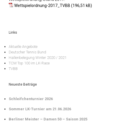
Wettspielordnung-2017_TVBB
Links
Aktuelle Angebote
Deutscher Tennis Bund
Hallenbelegung Winter 2020 / 2021
TCM Top 100 im LK-Race
TVBB
Neueste Beiträge
Schleifchenturnier 2026
Sommer LK-Turnier am 21.06.2026
Berliner Meister – Damen 50 – Saison 2025