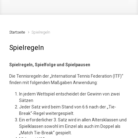
Startseite
Spielregeln
Spielregeln
Spielregeln, Spielfolge und Spielpausen
Die Tennisregeln der „International Tennis Federation (ITF)“
finden mit folgenden Maßgaben Anwendung:
In jedem Wettspiel entscheidet der Gewinn von zwei
Sätzen
Jeder Satz wird beim Stand von 6:6 nach der „Tie-
Break“-Regel weitergespielt.
Ein erforderlicher 3. Satz wird in allen Altersklassen und
Spielklassen sowohl im Einzel als auch im Doppel als
„Match Tie-Break“ gespielt.