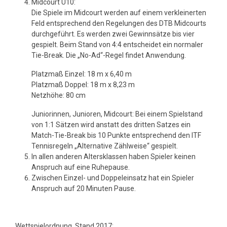
Midcourt U10:
Die Spiele im Midcourt werden auf einem verkleinerten
Feld entsprechend den Regelungen des DTB Midcourts
durchgeführt. Es werden zwei Gewinnsätze bis vier
gespielt. Beim Stand von 4:4 entscheidet ein normaler
Tie-Break. Die „No-Ad“-Regel findet Anwendung.
Platzmaß Einzel: 18 m x 6,40 m
Platzmaß Doppel: 18 m x 8,23 m
Netzhöhe: 80 cm
Juniorinnen, Junioren, Midcourt: Bei einem Spielstand
von 1:1 Sätzen wird anstatt des dritten Satzes ein
Match-Tie-Break bis 10 Punkte entsprechend den ITF
Tennisregeln „Alternative Zählweise“ gespielt.
In allen anderen Altersklassen haben Spieler keinen
Anspruch auf eine Ruhepause.
Zwischen Einzel- und Doppeleinsatz hat ein Spieler
Anspruch auf 20 Minuten Pause.
Wettspielordnung, Stand 2017: