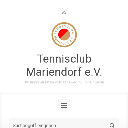
Zum Hauptinhalt springen
Tennisclub
Mariendorf e.V.
Ihr Tennisverein im Wildspitzweg 46, 12107 Berlin