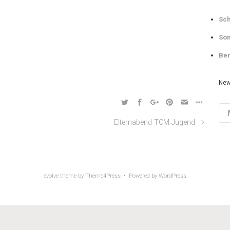
Sch
Som
Ber
New
Ne
Arch
Elternabend TCM Jugend
evolve
theme by Theme4Press • Powered by
WordPress