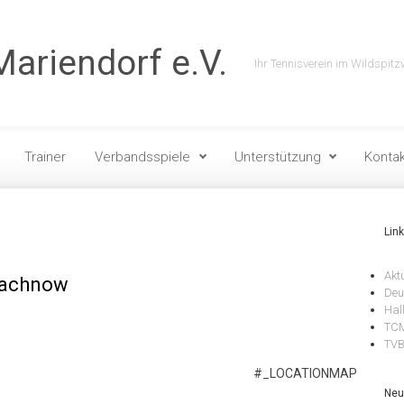
ariendorf e.V.
Ihr Tennisverein im Wildspitz
Trainer
Verbandsspiele
Unterstützung
Kontak
Lin
Akt
machnow
Deu
Hal
TCM
TV
#_LOCATIONMAP
Neu