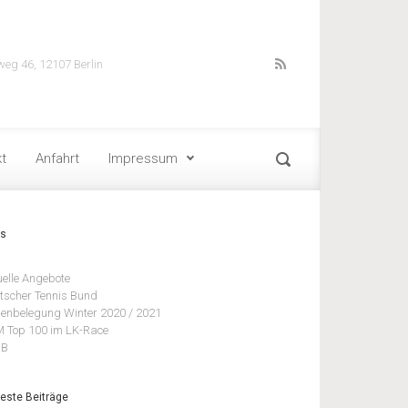
weg 46, 12107 Berlin
t
Anfahrt
Impressum
ks
uelle Angebote
tscher Tennis Bund
lenbelegung Winter 2020 / 2021
 Top 100 im LK-Race
BB
este Beiträge