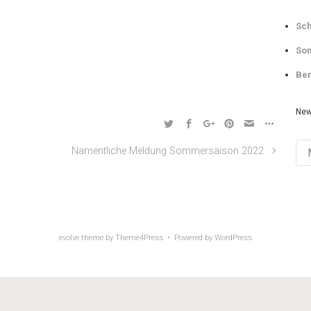
Sch
Som
Ber
New
Ne
Namentliche Meldung Sommersaison 2022
Arch
evolve
theme by Theme4Press • Powered by
WordPress