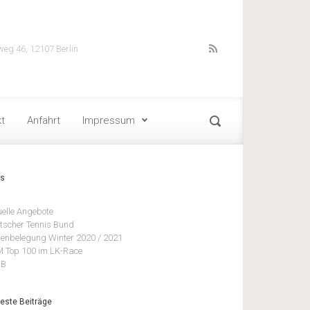
weg 46, 12107 Berlin
t
Anfahrt
Impressum
ks
uelle Angebote
tscher Tennis Bund
lenbelegung Winter 2020 / 2021
 Top 100 im LK-Race
BB
este Beiträge