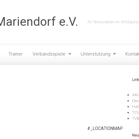
ariendorf e.V.
Ihr Tennisverein im Wildspitz
Trainer
Verbandsspiele
Unterstützung
Kontak
Lin
Akt
Deu
Hal
TCM
TV
#_LOCATIONMAP
Neu