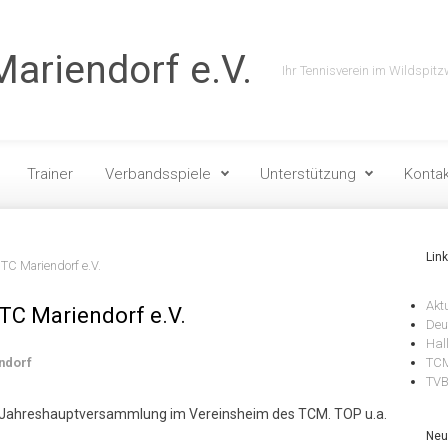
ariendorf e.V.
Ihr Tennisverein im Wildspitz
Trainer
Verbandsspiele
Unterstützung
Kontak
Lin
C Mariendorf e.V.
Akt
C Mariendorf e.V.
Deu
Hal
ndorf
TCM
TV
Jahreshauptversammlung im Vereinsheim des TCM. TOP u.a.
Neu