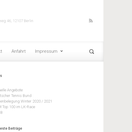
weg 46, 12107 Berlin
t
Anfahrt
Impressum
ks
uelle Angebote
tscher Tennis Bund
lenbelegung Winter 2020 / 2021
 Top 100 im LK-Race
BB
este Beiträge