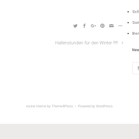
Sch
Som
Ber
Hallenstunden für den Winter !!!!!
New
Ne
Arch
evolve
theme by Theme4Press • Powered by
WordPress