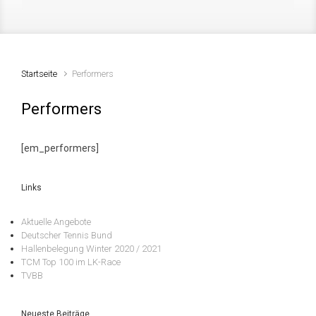
Startseite
Performers
Performers
[em_performers]
Links
Aktuelle Angebote
Deutscher Tennis Bund
Hallenbelegung Winter 2020 / 2021
TCM Top 100 im LK-Race
TVBB
Neueste Beiträge