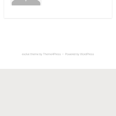
evolve
theme by Theme4Press • Powered by
WordPress