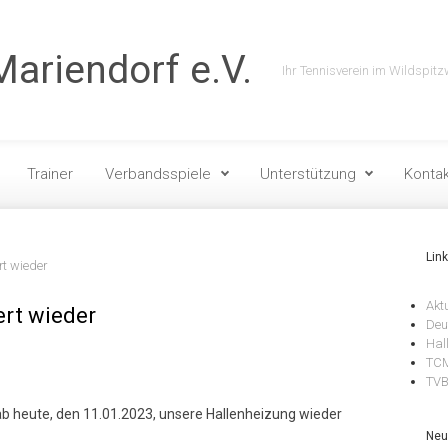
ariendorf e.V.
Ihr Tennisverein im Wildspitz
Trainer
Verbandsspiele
Unterstützung
Kontak
Lin
rt wieder
Akt
ert wieder
Deu
Hal
TCM
TV
 ab heute, den 11.01.2023, unsere Hallenheizung wieder
Neu