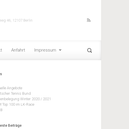
weg 46, 12107 Berlin
t
Anfahrt
Impressum
ks
uelle Angebote
tscher Tennis Bund
lenbelegung Winter 2020 / 2021
 Top 100 im LK-Race
BB
este Beiträge