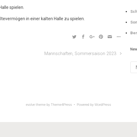
alle spielen.
Sch
tevermögen in einer kalten Halle zu spielen.
Som
Ber
New
Mannschaften, Sommersaison 2023
Ne
Arch
evolve
theme by Theme4Press • Powered by
WordPress