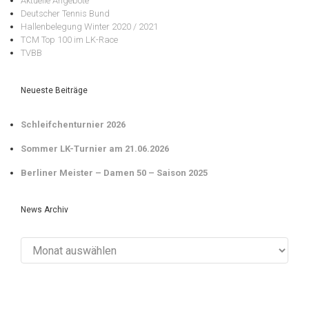
Aktuelle Angebote
Deutscher Tennis Bund
Hallenbelegung Winter 2020 / 2021
TCM Top 100 im LK-Race
TVBB
Neueste Beiträge
Schleifchenturnier 2026
Sommer LK-Turnier am 21.06.2026
Berliner Meister – Damen 50 – Saison 2025
News Archiv
News
Archiv
evolve
theme by Theme4Press • Powered by
WordPress