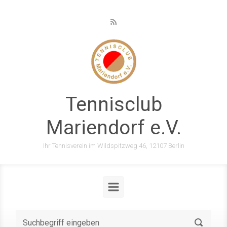
Zum Hauptinhalt springen
Tennisclub
Mariendorf e.V.
Ihr Tennisverein im Wildspitzweg 46, 12107 Berlin