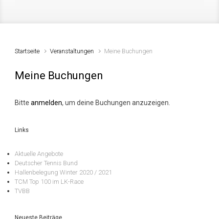
Startseite
Veranstaltungen
Meine Buchungen
Meine Buchungen
Bitte
anmelden
, um deine Buchungen anzuzeigen.
Links
Aktuelle Angebote
Deutscher Tennis Bund
Hallenbelegung Winter 2020 / 2021
TCM Top 100 im LK-Race
TVBB
Neueste Beiträge