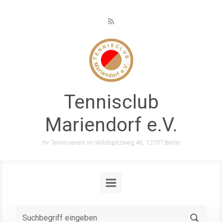
Zum Hauptinhalt springen
Tennisclub
Mariendorf e.V.
Ihr Tennisverein im Wildspitzweg 46, 12107 Berlin