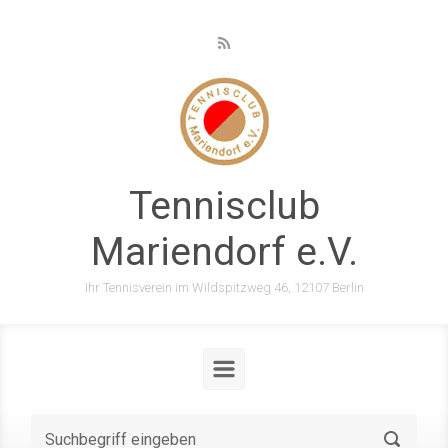
Zum Hauptinhalt springen
Tennisclub
Mariendorf e.V.
Ihr Tennisverein im Wildspitzweg 46, 12107 Berlin