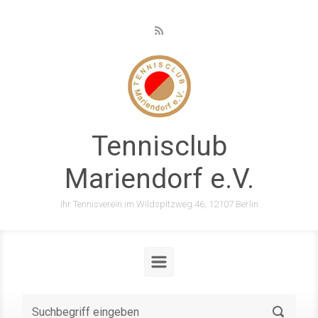
Zum Hauptinhalt springen
Tennisclub
Mariendorf e.V.
Ihr Tennisverein im Wildspitzweg 46, 12107 Berlin