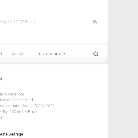
weg 46, 12107 Berlin
t
Anfahrt
Impressum
ks
uelle Angebote
tscher Tennis Bund
lenbelegung Winter 2020 / 2021
 Top 100 im LK-Race
BB
este Beiträge