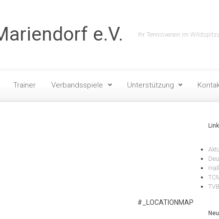
ariendorf e.V.
Ihr Tennisverein im Wildspitz
Trainer
Verbandsspiele
Unterstützung
Kontak
Lin
Akt
Deu
Hal
TCM
TV
#_LOCATIONMAP
Neu