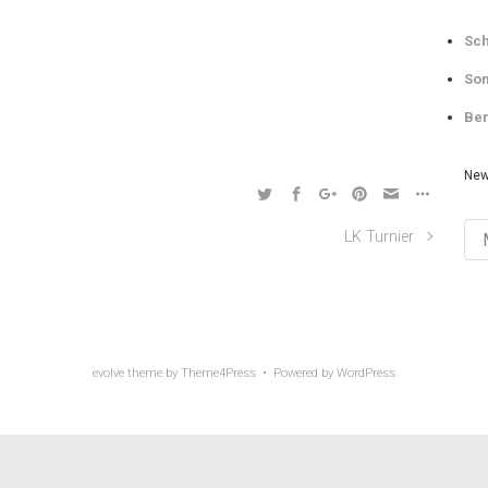
Sch
Som
Ber
New
Ne
LK Turnier
Arch
evolve
theme by Theme4Press • Powered by
WordPress