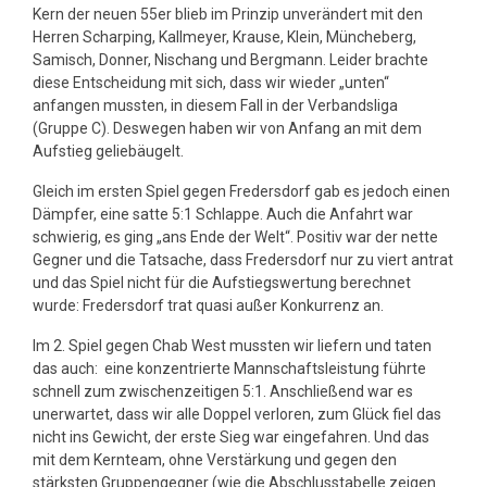
Kern der neuen 55er blieb im Prinzip unverändert mit den
Herren Scharping, Kallmeyer, Krause, Klein, Müncheberg,
Samisch, Donner, Nischang und Bergmann. Leider brachte
diese Entscheidung mit sich, dass wir wieder „unten“
anfangen mussten, in diesem Fall in der Verbandsliga
(Gruppe C). Deswegen haben wir von Anfang an mit dem
Aufstieg geliebäugelt.
Gleich im ersten Spiel gegen Fredersdorf gab es jedoch einen
Dämpfer, eine satte 5:1 Schlappe. Auch die Anfahrt war
schwierig, es ging „ans Ende der Welt“. Positiv war der nette
Gegner und die Tatsache, dass Fredersdorf nur zu viert antrat
und das Spiel nicht für die Aufstiegswertung berechnet
wurde: Fredersdorf trat quasi außer Konkurrenz an.
Im 2. Spiel gegen Chab West mussten wir liefern und taten
das auch: eine konzentrierte Mannschaftsleistung führte
schnell zum zwischenzeitigen 5:1. Anschließend war es
unerwartet, dass wir alle Doppel verloren, zum Glück fiel das
nicht ins Gewicht, der erste Sieg war eingefahren. Und das
mit dem Kernteam, ohne Verstärkung und gegen den
stärksten Gruppengegner (wie die Abschlusstabelle zeigen