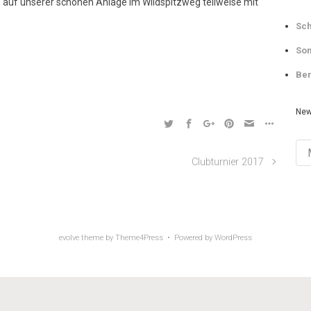
 auf unserer schönen Anlage im Wildspitzweg teilweise mit
Sch
Som
Ber
New
Ne
Arch
Clubturnier 2017
evolve
theme by Theme4Press • Powered by
WordPress