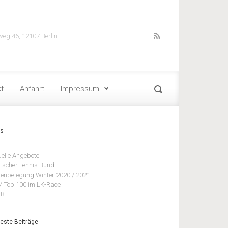
weg 46, 12107 Berlin
t
Anfahrt
Impressum
ks
uelle Angebote
tscher Tennis Bund
lenbelegung Winter 2020 / 2021
 Top 100 im LK-Race
BB
este Beiträge