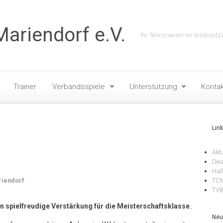
ariendorf e.V.
Ihr Tennisverein im Wildspitz
Trainer
Verbandsspiele
Unterstützung
Kontak
Lin
Akt
Deu
Hal
riendorf
TCM
TV
n spielfreudige Verstärkung für die Meisterschaftsklasse.
Neu