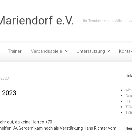
ariendorf e.V.
Ihr Tennisverein im Wildspitz
Trainer
Verbandsspiele
Unterstützung
Kontak
Lin
n 2023
Akt
n 2023
Deu
Hal
TCM
TV
ehr gut, da keine Herren +70
helfen. Außerdem kam noch als Verstärkung Hans Richter vom
Neu