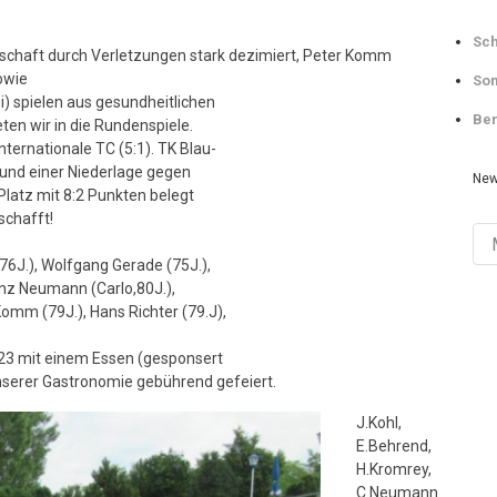
Sch
schaft durch Verletzungen stark dezimiert, Peter Komm
owie
Som
) spielen aus gesundheitlichen
Ber
ten wir in die Rundenspiele.
ternationale TC (5:1). TK Blau-
) und einer Niederlage gegen
New
Platz mit 8:2 Punkten belegt
schafft!
Ne
Arch
76J.), Wolfgang Gerade (75J.),
inz Neumann (Carlo,80J.),
Komm (79J.), Hans Richter (79.J),
023 mit einem Essen (gesponsert
nserer Gastronomie gebührend gefeiert.
J.Kohl,
E.Behrend,
H.Kromrey,
C.Neumann