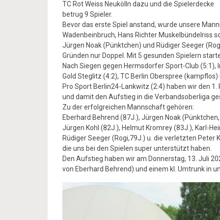
TC Rot Weiss Neukölln dazu und die Spielerdecke
betrug 9 Spieler.
Bevor das erste Spiel anstand, wurde unsere Mann
Wadenbeinbruch, Hans Richter Muskelbündelriss s
Jürgen Noak (Pünktchen) und Rüdiger Seeger (Rogi
Gründen nur Doppel. Mit 5 gesunden Spielern starte
Nach Siegen gegen Hermsdorfer Sport-Club (5:1), In
Gold Steglitz (4:2), TC Berlin Oberspree (kampflos
Pro Sport Berlin24-Lankwitz (2:4) haben wir den 1. 
und damit den Aufstieg in die Verbandsoberliga ge
Zu der erfolgreichen Mannschaft gehören:
Eberhard Behrend (87J.), Jürgen Noak (Pünktchen,
Jürgen Kohl (82J.), Helmut Kromrey (83J.), Karl-He
Rüdiger Seeger (Rogi,79J.) u. die verletzten Peter 
die uns bei den Spielen super unterstützt haben.
Den Aufstieg haben wir am Donnerstag, 13. Juli 2
von Eberhard Behrend) und einem kl. Umtrunk in u