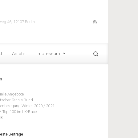
weg 46, 12107 Berlin
t
Anfahrt
Impressum
ks
uelle Angebote
tscher Tennis Bund
lenbelegung Winter 2020 / 2021
 Top 100 im LK-Race
BB
este Beiträge