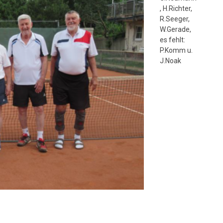
, H.Richter,
R.Seeger,
W.Gerade,
es fehlt:
P.Komm u.
J.Noak