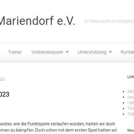
ariendorf e.V.
Ihr Tennisverein im Wildspitz
Trainer
Verbandsspiele
Unterstützung
Kontak
Lin
023
Akt
2023
Deu
Hal
TCM
TV
icher, wie die Punktspiele verlaufen würden, hatten wir doch
lemen zu kämpfen. Doch schon mit dem ersten Spiel hatten wir
Neu