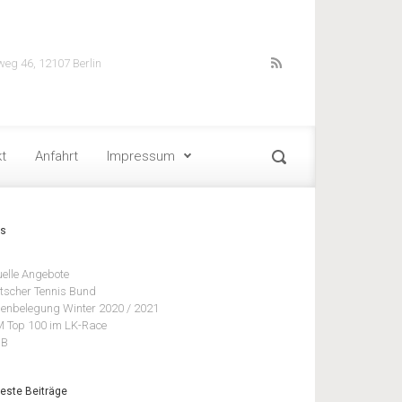
weg 46, 12107 Berlin
t
Anfahrt
Impressum
ks
uelle Angebote
tscher Tennis Bund
lenbelegung Winter 2020 / 2021
 Top 100 im LK-Race
BB
este Beiträge