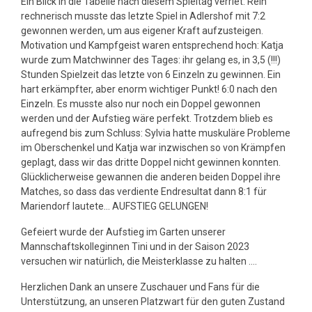
Ein Blick in die Tabelle nach diesem Spieltag verriet: Rein
rechnerisch musste das letzte Spiel in Adlershof mit 7:2
gewonnen werden, um aus eigener Kraft aufzusteigen.
Motivation und Kampfgeist waren entsprechend hoch: Katja
wurde zum Matchwinner des Tages: ihr gelang es, in 3,5 (!!!)
Stunden Spielzeit das letzte von 6 Einzeln zu gewinnen. Ein
hart erkämpfter, aber enorm wichtiger Punkt! 6:0 nach den
Einzeln. Es musste also nur noch ein Doppel gewonnen
werden und der Aufstieg wäre perfekt. Trotzdem blieb es
aufregend bis zum Schluss: Sylvia hatte muskuläre Probleme
im Oberschenkel und Katja war inzwischen so von Krämpfen
geplagt, dass wir das dritte Doppel nicht gewinnen konnten.
Glücklicherweise gewannen die anderen beiden Doppel ihre
Matches, so dass das verdiente Endresultat dann 8:1 für
Mariendorf lautete… AUFSTIEG GELUNGEN!
Gefeiert wurde der Aufstieg im Garten unserer
Mannschaftskolleginnen Tini und in der Saison 2023
versuchen wir natürlich, die Meisterklasse zu halten ….
Herzlichen Dank an unsere Zuschauer und Fans für die
Unterstützung, an unseren Platzwart für den guten Zustand